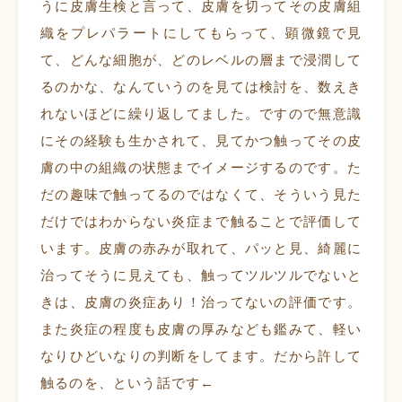
うに皮膚生検と言って、皮膚を切ってその皮膚組
織をプレパラートにしてもらって、顕微鏡で見
て、どんな細胞が、どのレベルの層まで浸潤して
るのかな、なんていうのを見ては検討を、数えき
れないほどに繰り返してました。ですので無意識
にその経験も生かされて、見てかつ触ってその皮
膚の中の組織の状態までイメージするのです。た
だの趣味で触ってるのではなくて、そういう見た
だけではわからない炎症まで触ることで評価して
います。皮膚の赤みが取れて、パッと見、綺麗に
治ってそうに見えても、触ってツルツルでないと
きは、皮膚の炎症あり！治ってないの評価です。
また炎症の程度も皮膚の厚みなども鑑みて、軽い
なりひどいなりの判断をしてます。だから許して
触るのを、という話です←