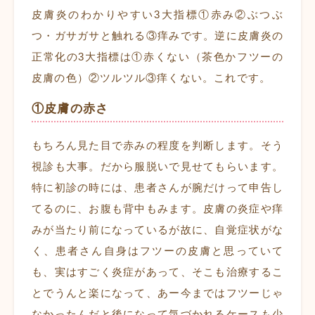
皮膚炎のわかりやすい3大指標①赤み②ぶつぶ
つ・ガサガサと触れる③痒みです。逆に皮膚炎の
正常化の3大指標は①赤くない（茶色かフツーの
皮膚の色）②ツルツル③痒くない。これです。
①皮膚の赤さ
もちろん見た目で赤みの程度を判断します。そう
視診も大事。だから服脱いで見せてもらいます。
特に初診の時には、患者さんが腕だけって申告し
てるのに、お腹も背中もみます。皮膚の炎症や痒
みが当たり前になっているが故に、自覚症状がな
く、患者さん自身はフツーの皮膚と思っていて
も、実はすごく炎症があって、そこも治療するこ
とでうんと楽になって、あー今まではフツーじゃ
なかったんだと後になって気づかれるケースも少