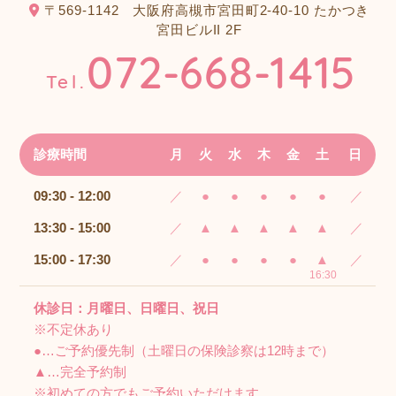
〒569-1142
大阪府高槻市宮田町2-40-10 たかつき
宮田ビルII 2F
072-668-1415
Tel.
診療時間
月
火
水
木
金
土
日
09:30 - 12:00
／
●
●
●
●
●
／
13:30 - 15:00
／
▲
▲
▲
▲
▲
／
15:00 - 17:30
／
●
●
●
●
▲
／
16:30
休診日：月曜日、日曜日、祝日
※不定休あり
●…ご予約優先制（土曜日の保険診察は12時まで）
▲…完全予約制
※初めての方でもご予約いただけます。