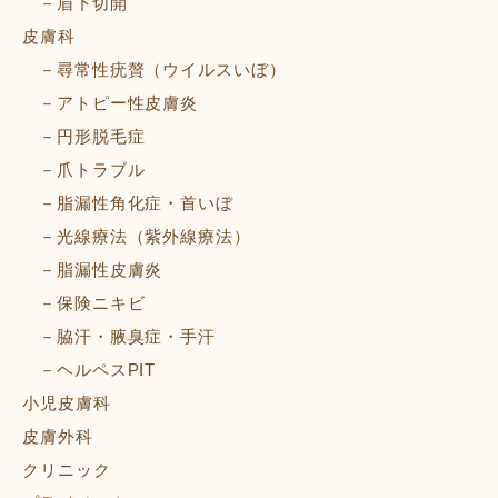
眉下切開
皮膚科
尋常性疣贅（ウイルスいぼ）
アトピー性皮膚炎
円形脱毛症
爪トラブル
脂漏性角化症・首いぼ
光線療法（紫外線療法）
脂漏性皮膚炎
保険ニキビ
脇汗・腋臭症・手汗
ヘルペスPIT
小児皮膚科
皮膚外科
クリニック