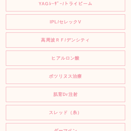
YAGﾚｰｻﾞｰ/トライビーム
IPL/セレックV
高周波ＲＦ/デンシティ
ヒアルロン酸
ボツリヌス治療
肌育Dr注射
スレッド（糸）
ダーマペン