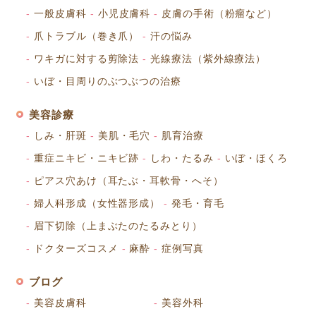
一般皮膚科
小児皮膚科
皮膚の手術（粉瘤など）
爪トラブル（巻き爪）
汗の悩み
ワキガに対する剪除法
光線療法（紫外線療法）
いぼ・目周りのぶつぶつの治療
美容診療
しみ・肝斑
美肌・毛穴
肌育治療
重症ニキビ・ニキビ跡
しわ・たるみ
いぼ・ほくろ
ピアス穴あけ（耳たぶ・耳軟骨・へそ）
婦人科形成（女性器形成）
発毛・育毛
眉下切除（上まぶたのたるみとり）
ドクターズコスメ
麻酔
症例写真
ブログ
美容皮膚科
美容外科