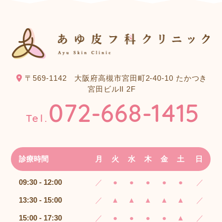
〒569-1142
大阪府高槻市宮田町2-40-10 たかつき
宮田ビルII 2F
072-668-1415
Tel.
診療時間
月
火
水
木
金
土
日
09:30 - 12:00
／
●
●
●
●
●
／
13:30 - 15:00
／
▲
▲
▲
▲
▲
／
15:00 - 17:30
／
●
●
●
●
▲
／