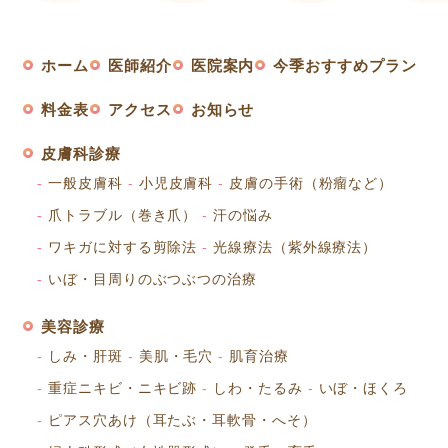
ホーム
医師紹介
医院案内
今季おすすめプラン
料金表
アクセス
お知らせ
皮膚科診療
一般皮膚科
小児皮膚科
皮膚の手術（粉瘤など）
爪トラブル（巻き爪）
汗の悩み
ワキガに対する剪除法
光線療法（紫外線療法）
いぼ・目周りのぶつぶつの治療
美容診療
しみ・肝斑
美肌・毛穴
肌育治療
重症ニキビ・ニキビ跡
しわ・たるみ
いぼ・ほくろ
ピアス穴あけ（耳たぶ・耳軟骨・へそ）