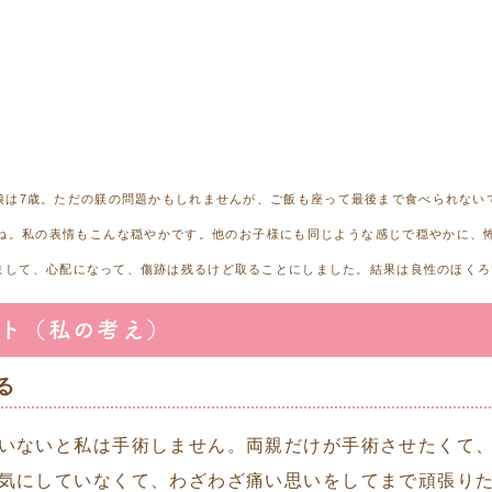
娘は7歳。ただの躾の問題かもしれませんが、ご飯も座って最後まで食べられない
ね。私の表情もこんな穏やかです。他のお子様にも同じような感じで穏やかに、
まして、心配になって、傷跡は残るけど取ることにしました。結果は良性のほくろ
ト（私の考え）
る
いないと私は手術しません。両親だけが手術させたくて
気にしていなくて、わざわざ痛い思いをしてまで頑張り