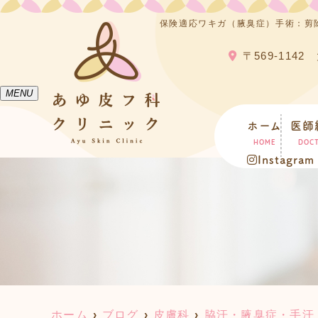
保険適応ワキガ（腋臭症）手術：剪
〒569-114
MENU
ホーム
医師
HOME
DOC
Instagram
ホーム
ブログ
皮膚科
脇汗・腋臭症・手汗