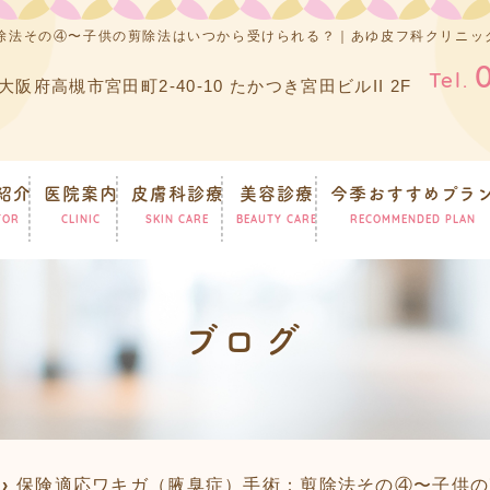
除法その④〜子供の剪除法はいつから受けられる？｜あゆ皮フ科クリニッ
Tel.
2 大阪府高槻市宮田町2-40-10 たかつき宮田ビルII 2F
紹介
医院案内
皮膚科診療
美容診療
今季おすすめプラ
TOR
CLINIC
SKIN CARE
BEAUTY CARE
RECOMMENDED PLAN
ブログ
保険適応ワキガ（腋臭症）手術：剪除法その④〜子供の