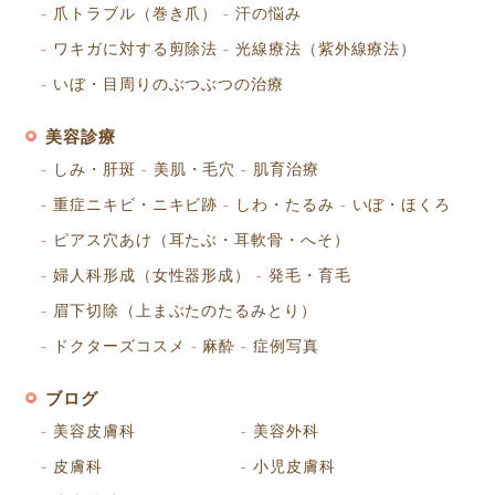
爪トラブル（巻き爪）
汗の悩み
ワキガに対する剪除法
光線療法（紫外線療法）
いぼ・目周りのぶつぶつの治療
美容診療
しみ・肝斑
美肌・毛穴
肌育治療
重症ニキビ・ニキビ跡
しわ・たるみ
いぼ・ほくろ
ピアス穴あけ（耳たぶ・耳軟骨・へそ）
婦人科形成（女性器形成）
発毛・育毛
眉下切除（上まぶたのたるみとり）
ドクターズコスメ
麻酔
症例写真
ブログ
美容皮膚科
美容外科
皮膚科
小児皮膚科