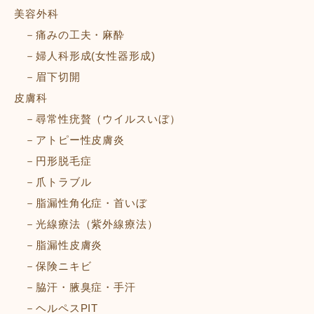
美容外科
痛みの工夫・麻酔
婦人科形成(女性器形成)
眉下切開
皮膚科
尋常性疣贅（ウイルスいぼ）
アトピー性皮膚炎
円形脱毛症
爪トラブル
脂漏性角化症・首いぼ
光線療法（紫外線療法）
脂漏性皮膚炎
保険ニキビ
脇汗・腋臭症・手汗
ヘルペスPIT