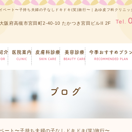
ライベート〜子持ち夫婦の子なしドキドキ(笑)旅行〜｜あゆ皮フ科クリニ
Tel.
2 大阪府高槻市宮田町2-40-10 たかつき宮田ビルII 2F
紹介
医院案内
皮膚科診療
美容診療
今季おすすめプラ
TOR
CLINIC
SKIN CARE
BEAUTY CARE
RECOMMENDED PLAN
ブログ
イベート〜子持ち夫婦の子なしドキドキ(笑)旅行〜