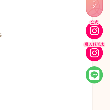
ブログ
公式
笑
婦人科形成